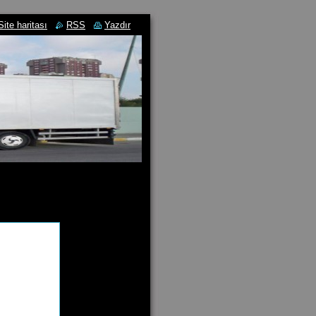
Site haritası
RSS
Yazdır