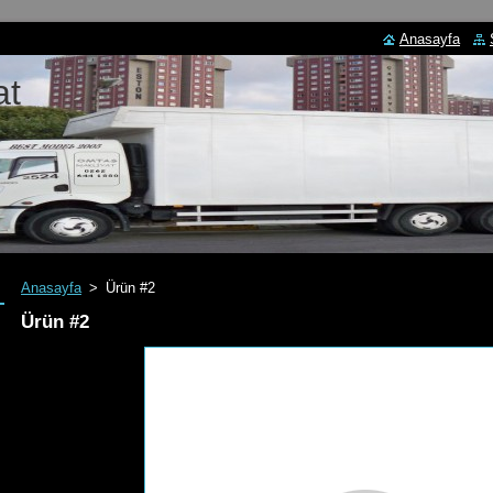
Anasayfa
at
Anasayfa
>
Ürün #2
Ürün #2