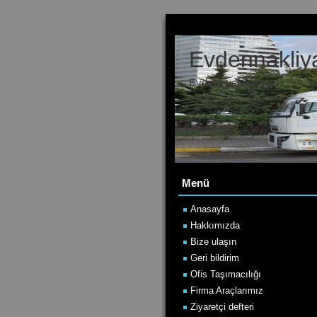
Evdennakliy
EvdenEveNakliyat
Menü
Anasayfa
Hakkımızda
Bize ulaşın
Geri bildirim
Ofis Taşımacılığı
Firma Araçlarımız
Ziyaretçi defteri