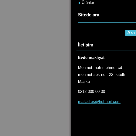
Ürünler
Sitede ara
İletişim
Evdennakliyat
Mehmet mah mehmet cd
mehmet sok no : 22 İkitelli
Masko
0212 000 00 00
mailadre
s@hotmai
l.com